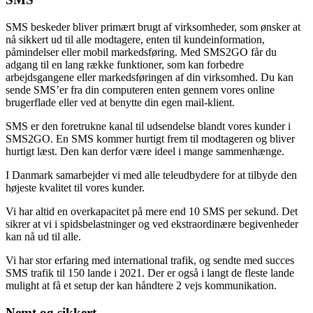
SMS beskeder bliver primært brugt af virksomheder, som ønsker at
nå sikkert ud til alle modtagere, enten til kundeinformation,
påmindelser eller mobil markedsføring. Med SMS2GO får du
adgang til en lang række funktioner, som kan forbedre
arbejdsgangene eller markedsføringen af din virksomhed. Du kan
sende SMS’er fra din computeren enten gennem vores online
brugerflade eller ved at benytte din egen mail-klient.
SMS er den foretrukne kanal til udsendelse blandt vores kunder i
SMS2GO. En SMS kommer hurtigt frem til modtageren og bliver
hurtigt læst. Den kan derfor være ideel i mange sammenhænge.
I Danmark samarbejder vi med alle teleudbydere for at tilbyde den
højeste kvalitet til vores kunder.
Vi har altid en overkapacitet på mere end 10 SMS per sekund. Det
sikrer at vi i spidsbelastninger og ved ekstraordinære begivenheder
kan nå ud til alle.
Vi har stor erfaring med international trafik, og sendte med succes
SMS trafik til 150 lande i 2021. Der er også i langt de fleste lande
mulight at få et setup der kan håndtere 2 vejs kommunikation.
Nemt og sikkert