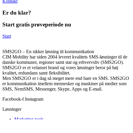
Kontakt
Er du klar?
Start gratis prøveperiode nu
Start
SMS2GO – En sikker løsning til kommunikation
CIM Mobility har siden 2004 leveret kvalitets SMS-løsninger til de
danske kommuner, regioner samt stat og erhvervsliv (SMS2GO).
SMS2GO er et velanset brand og vores løsninger beror på høj
kvalitet, redundans samt fleksibilitet.
Men SMS2GO er i dag så meget mere end bare en SMS. SMS2GO
er kommunikation imellem mennesker og maskiner på medier som
SMS, NemSMS, Messenger, Skype, Apps og E-mail.
Facebook-f
Instagram
Løsninger
Marketing tools
Drift og services
Kundeservice