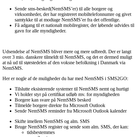
Sende sms-besked(NemSMS’er) til alle borgere og
virksomheder, der har registreret mobiltelefonnumre og givet
samtykke til at modtage NemSMS’er fra det offentlige.
Få adgang til et nationalt mobilregister, der løbende udvides til
gavn for alle myndigheder.
Udsendelse af NemSMS bliver mere og mere udbredt. Der er langt
over 3 mio. danskere tilmeldt til NemSMS, og det er dermed muligt
at nå ud til størstedelen af den voksne befolkning i Danmark via
NemSMS.
Her er nogle af de muligheder du har med NemSMS i SMS2GO:
Tilslutte eksisterende systemer til NemSMS nemt og hurtigt
Vi holder styr på certifikat udløb mv. for myndigheden
Borgere kan svare på NemSMS besked
Tilmelde borgere direkte fra Microsoft Outlook
Sende NemSMS reminder fra Microsoft Outlook kalender
Skifte imellem NemSMS og alm. SMS
Bruge NemSMS register og sende som alm. SMS, der kan:
tidsbestemmes