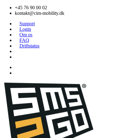
Videre
+45 76 90 00 02
til
kontakt@cim-mobility.dk
indhold
Support
Login
Om os
FAQ
Driftstatus