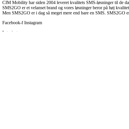
CIM Mobility har siden 2004 leveret kvalitets SMS-løsninger til de 
SMS2GO er et velanset brand og vores løsninger beror på høj kvalitet,
Men SMS2GO er i dag så meget mere end bare en SMS. SMS2GO er 
Facebook-f
Instagram
Løsninger
Marketing tools
Drift og services
Kundeservice
Intern kommunikation
Produkter
API/Gateway
Lister
SMS2GO til Microsoft Outlook
email2sms
Talkiing (chat HUB)
CMA (IoT HUB)
Information
Om os
Login